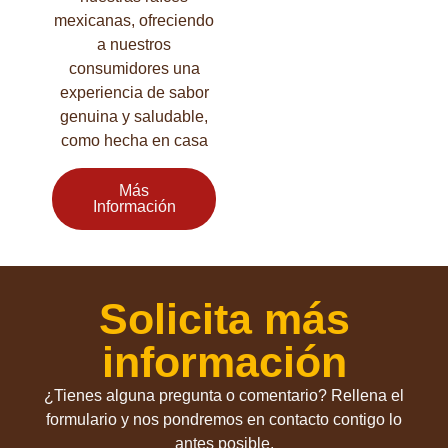
mexicanas, ofreciendo
a nuestros
consumidores una
experiencia de sabor
genuina y saludable,
como hecha en casa
Más
Información
Solicita más
información
¿Tienes alguna pregunta o comentario? Rellena el
formulario y nos pondremos en contacto contigo lo
antes posible.