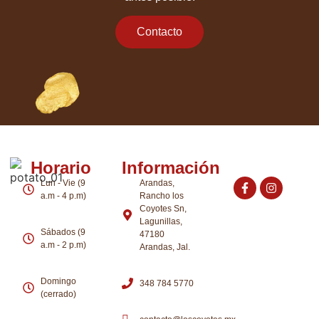
Contacto
Horario
Información
Lun - Vie (9
Arandas,
a.m - 4 p.m)
Rancho los
Coyotes Sn,
Lagunillas,
Sábados (9
47180
a.m - 2 p.m)
Arandas, Jal.
Domingo
348 784 5770
(cerrado)