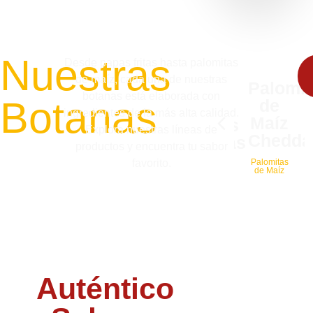
Nuestras
Desde papas fritas hasta palomitas
de maíz, cada una de nuestras
Palomit
botanas está elaborada con
Botanas
de
ingredientes de la más alta calidad.
Maíz
Papitas
Explora nuestras líneas de
Chedda
Tapatías
productos y encuentra tu sabor
favorito.
Palomitas
Papas
de Maíz
Fritas
Auténtico