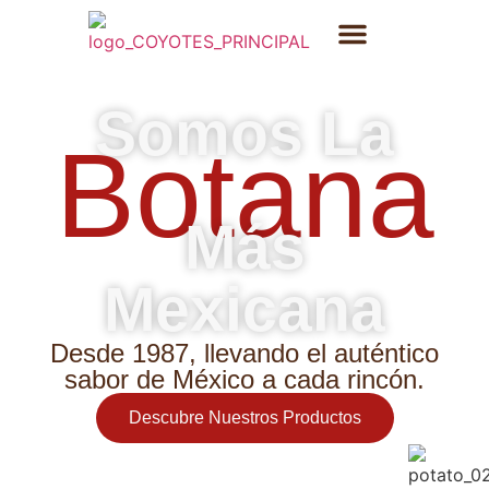
Somos La
Botana
Más
Mexicana
Desde 1987, llevando el auténtico
sabor de México a cada rincón.
Descubre Nuestros Productos